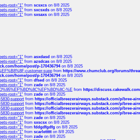
eets-root="1"
from
scsxcs
on 8/8 2025
eets-root="1"
from
sxcsxds
on 8/8 2025
eets-root="1"
from
sxsaxs
on 8/8 2025
eets-root="1"
from
asxdasd
on 8/8 2025
eets-root="1"
from
azsdcas
on 8/8 2025
tack.com/home/post/p-170436794
on 8/8 2025
A2%EF%B8%8F-customer-supp
from
https://www.chumclub.org/forums/t
tack.com/home/post/p-170436794
on 8/8 2025
eets-root="1"
from
dfsed
on 8/8 2025
eets-root="1"
from
zade
on 8/8 2025
6%EF%BD%95%EF%BD%8C%EF%BD%8C-%E
from
https://discuss.cakewal
eets-root="1"
from
zade
on 8/8 2025
-5830-support
from
https://officialbreezerairways.substack.com/p/bree-ai
-5830-support
from
https://officialbreezerairways.substack.com/p/bree-ai
-5830-support
from
https://officialbreezerairways.substack.com/p/bree-ai
-5830-support
from
https://officialbreezerairways.substack.com/p/bree-ai
eets-root="1"
from
zade
on 8/8 2025
eets-root="1"
from
sxscsx
on 8/8 2025
eets-root="1"
from
fddgdfgdfg
on 8/8 2025
eets-root="1"
from
scarlettttt
on 8/8 2025
eets-root="1"
from
zade
on 8/8 2025