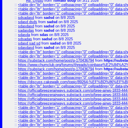
Re: crypto
from
Tomato soup
on 3/21 2026
::
<table dir="ltr" border="1" cellspacing="0" cellpadding="0" data-sh
::
<table dir="ltr" border="1" cellspacing="0" cellpadding="0" data-sh
::
<table dir="ltr" border="1" cellspacing="0" cellpadding="0" data-sh
::
sdsadasd
from
sadsd
on 8/8 2025
::
sdasd dsds
from
sadsd
on 8/8 2025
::
sdasdasd
from
sadsd
on 8/8 2025
::
sadasdas
from
sadsd
on 8/8 2025
::
sdasda
from
sdas
on 8/8 2025
::
sdsadas
from
sadsd
on 8/8 2025
::
sdasd sad sd
from
sadsd
on 8/8 2025
::
sdasdasd
from
sadsd
on 8/8 2025
::
<table dir="ltr" border="1" cellspacing="0" cellpadding="0" data-sh
::
<table dir="ltr" border="1" cellspacing="0" cellpadding="0" data-sh
::
https://substack.com/home/post/p-170436794
from
https://subs
::
https://www.chumclub.org/forums/threads/coinbase%E2%84%
::
https://substack.com/home/post/p-170436794
from
https://subs
::
<table dir="ltr" border="1" cellspacing="0" cellpadding="0" data-sh
::
<table dir="ltr" border="1" cellspacing="0" cellpadding="0" data-sh
::
https://discuss.cakewalk.com/topic/89264-%EF%BD%8
::
<table dir="ltr" border="1" cellspacing="0" cellpadding="0" data-sh
::
https://officialbreezerairways.substack.com/p/bree-airws-1833-444
::
https://officialbreezerairways.substack.com/p/bree-airws-1833-444
::
https://officialbreezerairways.substack.com/p/bree-airws-1833-444
::
https://officialbreezerairways.substack.com/p/bree-airws-1833-444
::
<table dir="ltr" border="1" cellspacing="0" cellpadding="0" data-sh
::
<table dir="ltr" border="1" cellspacing="0" cellpadding="0" data-sh
::
<table dir="ltr" border="1" cellspacing="0" cellpadding="0" data-sh
::
<table dir="ltr" border="1" cellspacing="0" cellpadding="0" data-sh
::
<table dir="ltr" border="1" cellspacing="0" cellpadding="0" data-sh