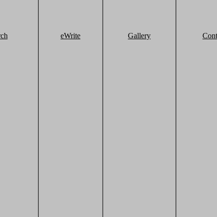
rch
eWrite
Gallery
Cont