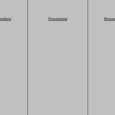
embers
Department
Resea