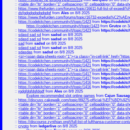
::
<table dir="ltr" border="1" cellspacing="0" cellpadding="0" data-sh
::
https://www.thefurden.com/forums/topic/16611-full-list-of-e
::
dsfgdgdgdgdgdgdgf
from
Ales
on 8/8 2025
::
https://www.thefurden.com/forums/topic/16732-expedia%C2%AEnew
::
https://codekitchen.community/t/topic/1423
from
https://codekit
https://codekitchen.community/t/topic/1423
from
Grutze
on 3
::
https://codekitchen.community/t/topic/1423
from
https://codekit
::
sdasd sad sd
from
sadsd
on 8/8 2025
::
sdasd sad sd
from
sadsd
on 8/8 2025
::
sad
from
sadsd
on 8/8 2025
::
sdasd sad sd
from
sadsd
on 8/8 2025
::
sdasdas
from
sadsd
on 8/8 2025
::
<p><span data-sheets-root="1"><a class="in-cell-link" href="https
::
https://codekitchen.community/t/topic/1421
from
https://codekit
::
https://codekitchen.community/t/topic/1421
from
https://codekit
::
<p><span data-sheets-root="1"><a class="in-cell-link" href="https
::
https://codekitchen.community/t/topic/1417
from
https://codekit
::
https://codekitchen.community/t/topic/1417
from
https://codekit
::
https://codekitchen.community/t/topic/1416
from
https://codekit
::
https://codekitchen.community/t/topic/1416
from
https://codekit
::
rgdgfdgfdgfdgdf
from
Ales
on 8/8 2025
Explore recommended slot online games
from
Cajun Sausag
::
https://discuss.cakewalk.com/topic/89275-official-%EF
::
<table dir="ltr" border="1" cellspacing="0" cellpadding="0" data-sh
::
<table dir="ltr" border="1" cellspacing="0" cellpadding="0" data-sh
::
<table dir="ltr" border="1" cellspacing="0" cellpadding="0" data-sh
::
<table dir="ltr" border="1" cellspacing="0" cellpadding="0" data-sh
::
https://discourse.zynthian.org/t/full-list-of-lufthansa-customer-co
::
crypto
from
ledgerlive
on 8/8 2025