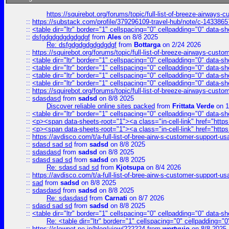
https://squirebot.org/forums/topic/full-list-of-breeze-airways-
::
https://substack.com/profile/379296109-travel-hub/note/c-14338
::
<table dir="ltr" border="1" cellspacing="0" cellpadding="0" data-sh
::
dsfgdgdgdgdgdgdgf
from
Ales
on 8/8 2025
Re: dsfgdgdgdgdgdgdgf
from
Bottarga
on 2/24 2026
::
https://squirebot.org/forums/topic/full-list-of-breeze-airways-custo
::
<table dir="ltr" border="1" cellspacing="0" cellpadding="0" data-sh
::
<table dir="ltr" border="1" cellspacing="0" cellpadding="0" data-sh
::
<table dir="ltr" border="1" cellspacing="0" cellpadding="0" data-sh
::
<table dir="ltr" border="1" cellspacing="0" cellpadding="0" data-sh
::
https://squirebot.org/forums/topic/full-list-of-breeze-airways-custo
::
sdasdasd
from
sadsd
on 8/8 2025
Discover reliable online sites packed
from
Frittata Verde
on 1
::
<table dir="ltr" border="1" cellspacing="0" cellpadding="0" data-sh
::
<p><span data-sheets-root="1"><a class="in-cell-link" href="https
::
<p><span data-sheets-root="1"><a class="in-cell-link" href="https
::
https://avdisco.com/t/a-full-list-of-bree-airw-s-customer-support-u
::
sdasd sad sd
from
sadsd
on 8/8 2025
::
sdasdasd
from
sadsd
on 8/8 2025
::
sdasd sad sd
from
sadsd
on 8/8 2025
Re: sdasd sad sd
from
Kjotsupa
on 8/4 2026
::
https://avdisco.com/t/a-full-list-of-bree-airw-s-customer-support-u
::
sad
from
sadsd
on 8/8 2025
::
sdasdasd
from
sadsd
on 8/8 2025
Re: sdasdasd
from
Carnati
on 8/7 2026
::
sdasd sad sd
from
sadsd
on 8/8 2025
::
<table dir="ltr" border="1" cellspacing="0" cellpadding="0" data-sh
Re: <table dir="ltr" border="1" cellspacing="0" cellpadding="0
::
https://slownet.ne.jp/blog/view/222224
from
wertyuio
on 8/8 2025