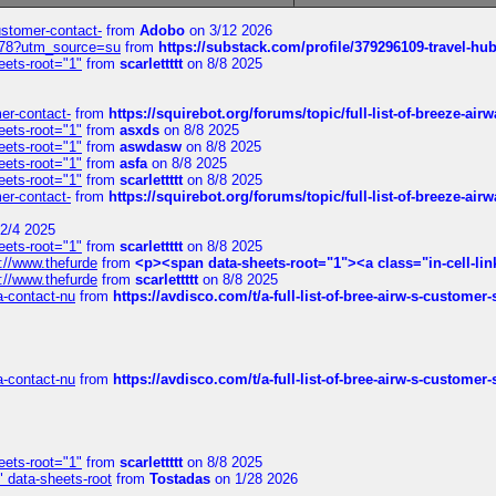
customer-contact-
from
Adobo
on 3/12 2026
6578?utm_source=su
from
https://substack.com/profile/379296109-travel-h
eets-root="1"
from
scarlettttt
on 8/8 2025
mer-contact-
from
https://squirebot.org/forums/topic/full-list-of-breeze-ai
eets-root="1"
from
asxds
on 8/8 2025
eets-root="1"
from
aswdasw
on 8/8 2025
eets-root="1"
from
asfa
on 8/8 2025
eets-root="1"
from
scarlettttt
on 8/8 2025
mer-contact-
from
https://squirebot.org/forums/topic/full-list-of-breeze-ai
2/4 2025
eets-root="1"
from
scarlettttt
on 8/8 2025
://www.thefurde
from
<p><span data-sheets-root="1"><a class="in-cell-lin
://www.thefurde
from
scarlettttt
on 8/8 2025
sa-contact-nu
from
https://avdisco.com/t/a-full-list-of-bree-airw-s-customer
sa-contact-nu
from
https://avdisco.com/t/a-full-list-of-bree-airw-s-customer
eets-root="1"
from
scarlettttt
on 8/8 2025
" data-sheets-root
from
Tostadas
on 1/28 2026