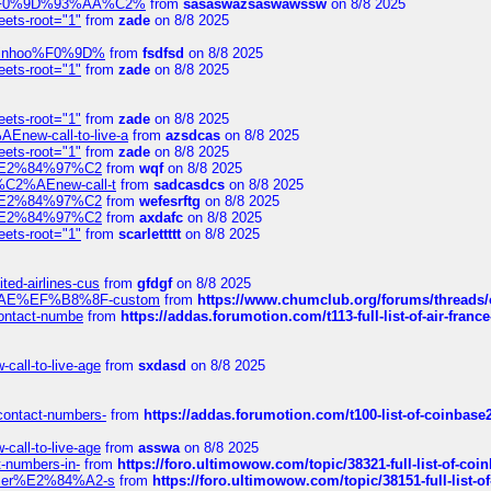
xpedi%F0%9D%93%AA%C2%
from
sasaswazsaswawssw
on 8/8 2025
eets-root="1"
from
zade
on 8/8 2025
-robinhoo%F0%9D%
from
fsdfsd
on 8/8 2025
eets-root="1"
from
zade
on 8/8 2025
eets-root="1"
from
zade
on 8/8 2025
Enew-call-to-live-a
from
azsdcas
on 8/8 2025
eets-root="1"
from
zade
on 8/8 2025
ines%E2%84%97%C2
from
wqf
on 8/8 2025
s-%C2%AEnew-call-t
from
sadcasdcs
on 8/8 2025
ines%E2%84%97%C2
from
wefesrftg
on 8/8 2025
ines%E2%84%97%C2
from
axdafc
on 8/8 2025
eets-root="1"
from
scarlettttt
on 8/8 2025
ted-airlines-cus
from
gfdgf
on 8/8 2025
%C2%AE%EF%B8%8F-custom
from
https://www.chumclub.org/forums/threa
-contact-numbe
from
https://addas.forumotion.com/t113-full-list-of-air-fra
call-to-live-age
from
sxdasd
on 8/8 2025
-contact-numbers-
from
https://addas.forumotion.com/t100-list-of-coinbas
call-to-live-age
from
asswa
on 8/8 2025
t-numbers-in-
from
https://foro.ultimowow.com/topic/38321-full-list-of-coi
ustomer%E2%84%A2-s
from
https://foro.ultimowow.com/topic/38151-full-lis