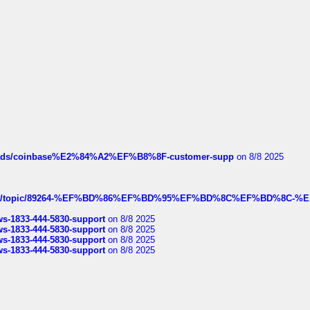
hreads/coinbase%E2%84%A2%EF%B8%8F-customer-supp
on 8/8 2025
k.com/topic/89264-%EF%BD%86%EF%BD%95%EF%BD%8C%EF%BD%8C-%E
rws-1833-444-5830-support
on 8/8 2025
rws-1833-444-5830-support
on 8/8 2025
rws-1833-444-5830-support
on 8/8 2025
rws-1833-444-5830-support
on 8/8 2025