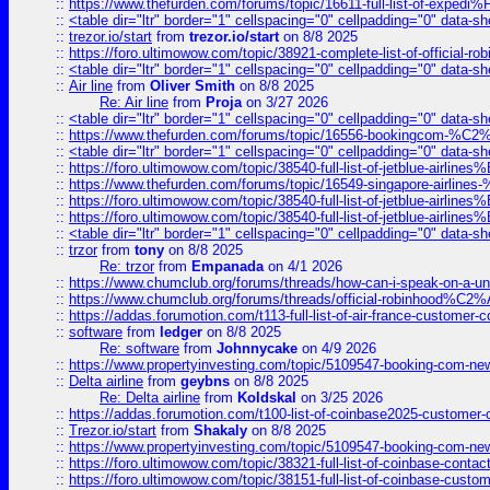
::
https://www.thefurden.com/forums/topic/16611-full-list-of-e
::
<table dir="ltr" border="1" cellspacing="0" cellpadding="0" data-sh
::
trezor.io/start
from
trezor.io/start
on 8/8 2025
::
https://foro.ultimowow.com/topic/38921-complete-list-of-official
::
<table dir="ltr" border="1" cellspacing="0" cellpadding="0" data-sh
::
Air line
from
Oliver Smith
on 8/8 2025
Re: Air line
from
Proja
on 3/27 2026
::
<table dir="ltr" border="1" cellspacing="0" cellpadding="0" data-sh
::
https://www.thefurden.com/forums/topic/16556-bookingcom-%C2%A
::
<table dir="ltr" border="1" cellspacing="0" cellpadding="0" data-sh
::
https://foro.ultimowow.com/topic/38540-full-list-of-jetblue-airl
::
https://www.thefurden.com/forums/topic/16549-singapore-airline
::
https://foro.ultimowow.com/topic/38540-full-list-of-jetblue-airl
::
https://foro.ultimowow.com/topic/38540-full-list-of-jetblue-airl
::
<table dir="ltr" border="1" cellspacing="0" cellpadding="0" data-sh
::
trzor
from
tony
on 8/8 2025
Re: trzor
from
Empanada
on 4/1 2026
::
https://www.chumclub.org/forums/threads/how-can-i-speak-on-a-uni
::
https://www.chumclub.org/forums/threads/official-robinhood
::
https://addas.forumotion.com/t113-full-list-of-air-france-customer
::
software
from
ledger
on 8/8 2025
Re: software
from
Johnnycake
on 4/9 2026
::
https://www.propertyinvesting.com/topic/5109547-booking-com-new-
::
Delta airline
from
geybns
on 8/8 2025
Re: Delta airline
from
Koldskal
on 3/25 2026
::
https://addas.forumotion.com/t100-list-of-coinbase2025-customer
::
Trezor.io/start
from
Shakaly
on 8/8 2025
::
https://www.propertyinvesting.com/topic/5109547-booking-com-new-
::
https://foro.ultimowow.com/topic/38321-full-list-of-coinbase-contac
::
https://foro.ultimowow.com/topic/38151-full-list-of-coinbase-c