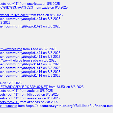
eets-root="1"
from
scarlettttt
on 8/8 2025
xpedi%F0%9D%93%AA%C2%
from
zade
on 8/8 2025
-call-to-live-agent
from
zade
on 8/8 2025
chen.community/t/topic/1423
on 8/8 2025
/2 2026
chen.community/t/topic/1423
on 8/8 2025
://www.thefurde
from
zade
on 8/8 2025
chen.community/t/topic/1421
on 8/8 2025
chen.community/t/topic/1421
on 8/8 2025
://www.thefurde
from
zade
on 8/8 2025
chen.community/t/topic/1417
on 8/8 2025
chen.community/t/topic/1417
on 8/8 2025
chen.community/t/topic/1416
on 8/8 2025
chen.community/t/topic/1416
on 8/8 2025
e
on 12/6 2025
%BD%92%EF%BD%8F%EF%BD%82%EF
from
ALEX
on 8/8 2025
eets-root="1"
from
zade
on 8/8 2025
eets-root="1"
from
fdfrdged
on 8/8 2025
eets-root="1"
from
asazsxaz
on 8/8 2025
eets-root="1"
from
azsdcas
on 8/8 2025
ntact-numbers
from
https://discourse.zynthian.org/t/full-list-of-lufthansa-