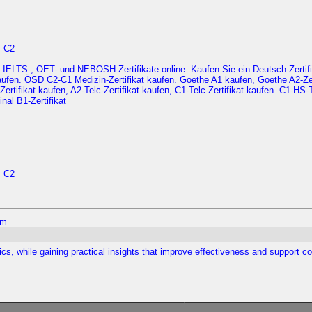
, C2
 IELTS-, OET- und NEBOSH-Zertifikate online. Kaufen Sie ein Deutsch-Zertifi
 kaufen. ÖSD C2-C1 Medizin-Zertifikat kaufen. Goethe A1 kaufen, Goethe A2-
-Zertifikat kaufen, A2-Telc-Zertifikat kaufen, C1-Telc-Zertifikat kaufen. C1-H
nal B1-Zertifikat
, C2
om
 while gaining practical insights that improve effectiveness and support c