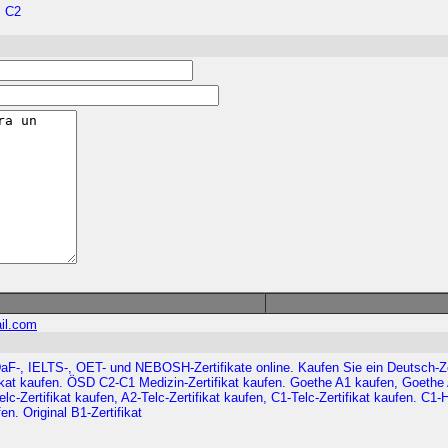
, C2
il.com
F-, IELTS-, OET- und NEBOSH-Zertifikate online. Kaufen Sie ein Deutsch-Zert
ikat kaufen. ÖSD C2-C1 Medizin-Zertifikat kaufen. Goethe A1 kaufen, Goethe
elc-Zertifikat kaufen, A2-Telc-Zertifikat kaufen, C1-Telc-Zertifikat kaufen. C
n. Original B1-Zertifikat