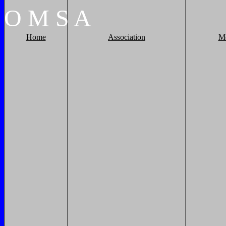
O
M
S
A
Home
Association
M