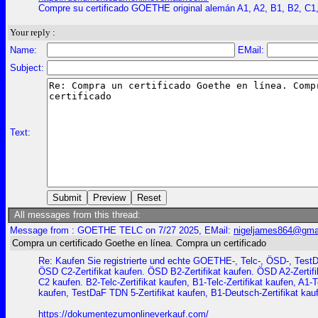
Compre su certificado GOETHE original alemán A1, A2, B1, B2, C1
Your reply :
Name:
EMail:
Subject:
Text:
All messages from this thread:
Message from : GOETHE TELC on 7/27 2025, EMail:
nigeljames864@gma
Compra un certificado Goethe en línea. Compra un certificado
Re: Kaufen Sie registrierte und echte GOETHE-, Telc-, ÖSD-, TestDa
ÖSD C2-Zertifikat kaufen. ÖSD B2-Zertifikat kaufen. ÖSD A2-Zertif
C2 kaufen. B2-Telc-Zertifikat kaufen, B1-Telc-Zertifikat kaufen, A1-T
kaufen, TestDaF TDN 5-Zertifikat kaufen, B1-Deutsch-Zertifikat kaufe
https://dokumentezumonlineverkauf.com/