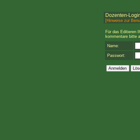
powered 
Get your ow
Dozenten-Logi
[Hinweise zur Ben
Für das Editieren I
kommentare bitte 
Name:
Passwort: